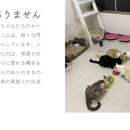
ありません
猫ちゃんたちのセー
ここには、様々な理
暮らしています。
シ
したのは、保護され
わりに慣れる機会を
彼らのありのままの
運命の家族との出会