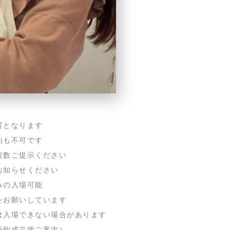
可となります
約も不可です
複数ご提示ください
お知らせください
みの入場可能
をお願いしています
は入場できない場合があります
予約成立後ご案内）