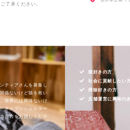
。ご了承ください。
中
猫好きの方
社会に貢献したい
ンティアさんを募集し
掃除好きの方
関係ないけど猫を救い
店舗運営に興味の
。世界には興味ないけ
、オープンシェルター
のお力をお貸しくださ