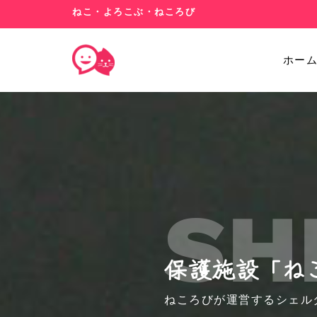
ねこ・よろこぶ・ねころび
ホー
SH
保護施設「ね
ねころびが運営するシェル