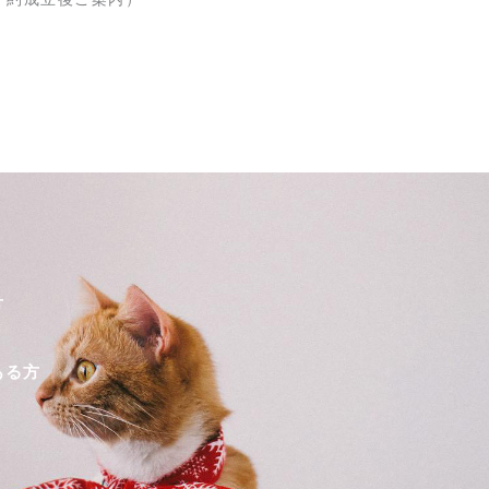
方
ある方