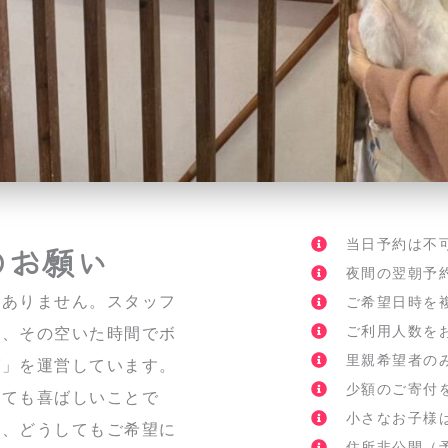
当日予約は不
のお願い
夜間の翌朝予
はありません。スタッフ
ご希望日時を
ご利用人数を
ち、その空いた時間でボ
里親希望者の
ば」を運営しています。
少額のご寄付
とても喜ばしいことで
小さなお子様
て、どうしてもご希望に
住所非公開（