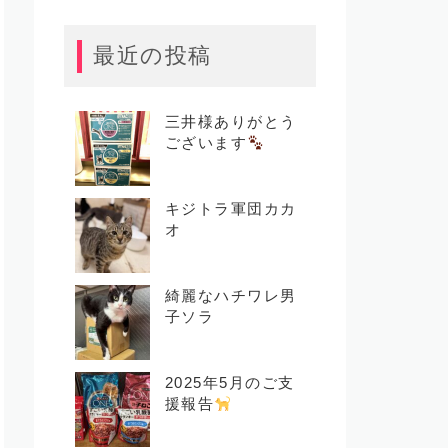
最近の投稿
三井様ありがとう
ございます
キジトラ軍団カカ
オ
綺麗なハチワレ男
子ソラ
2025年5月のご支
援報告