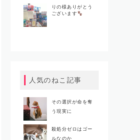
りの様ありがとう
ございます
人気のねこ記事
その選択が命を奪
う現実に
殺処分ゼロはゴー
ルなのか